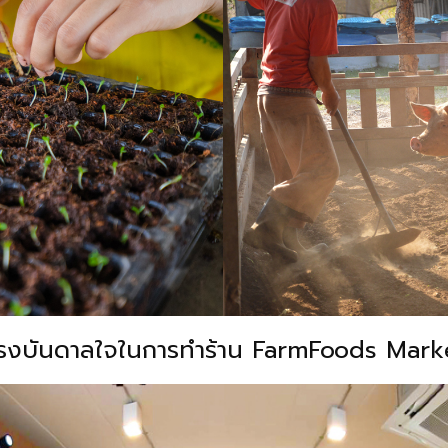
รงบันดาลใจในการทำร้าน FarmFoods Mark