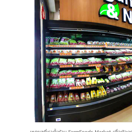
เหตุผลที่เราตั้งร้าน FarmFoods Market เพื่อต้อง