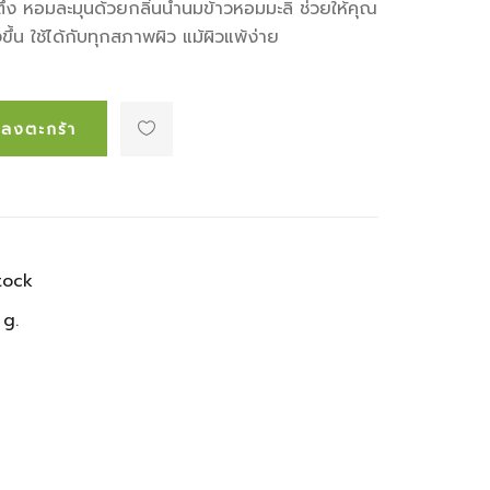
ตึง หอมละมุนด้วยกลิ่นน้ำนมข้าวหอมมะลิ ช่วยให้คุณ
ึ้น ใช้ได้กับทุกสภาพผิว แม้ผิวแพ้ง่าย
่มลงตะกร้า
tock
 g.