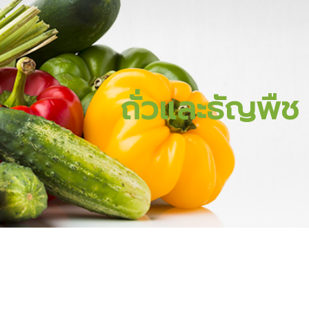
ถั่วและธัญพืช