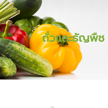
ถั่วและธัญพืช