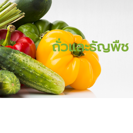
ถั่วและธัญพืช