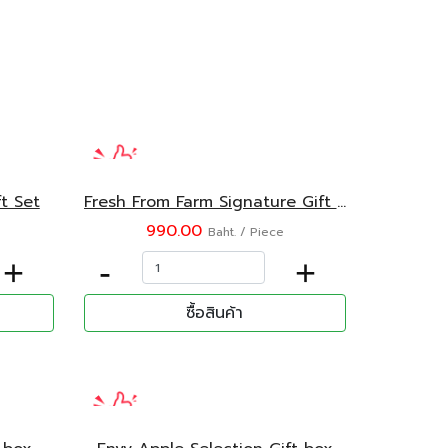
t Set
Fresh From Farm Signature Gift Set
990.00
Baht. / Piece
+
-
+
ซื้อสินค้า