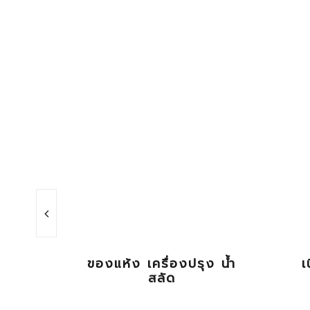
ลี่
ของแห้ง เครื่องปรุง น้ำ
เ
สลัด