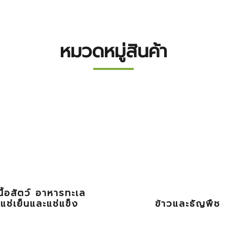
หมวดหมู่สินค้า
นื้อสัตว์ อาหารทะเล
แช่เย็นและแช่แข็ง
ข้าวและธัญพืช